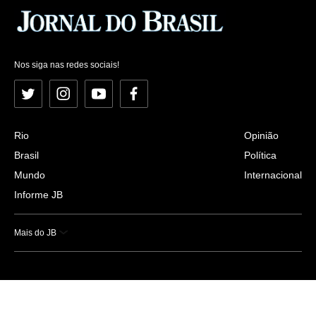
Nos siga nas redes sociais!
Twitter
Instagram
YouTube
Facebook
Rio
Opinião
Brasil
Política
Mundo
Internacional
Informe JB
Mais do JB
Esportes
Saúde
Ciência e Tecnologia
Caderno B