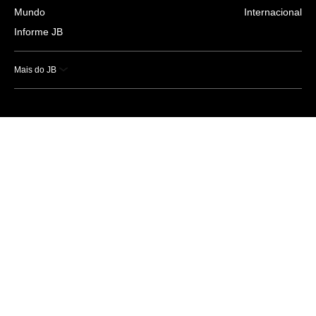
Mundo
Internacional
Informe JB
Mais do JB
Esportes
Saúde
Ciência e Tecnologia
Caderno B
Colunistas
Economia
Empresas e Negócios