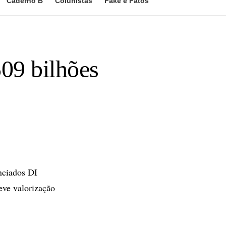
Caderno B
Colunistas
Fake e Fatos
09 bilhões
nciados DI
eve valorização