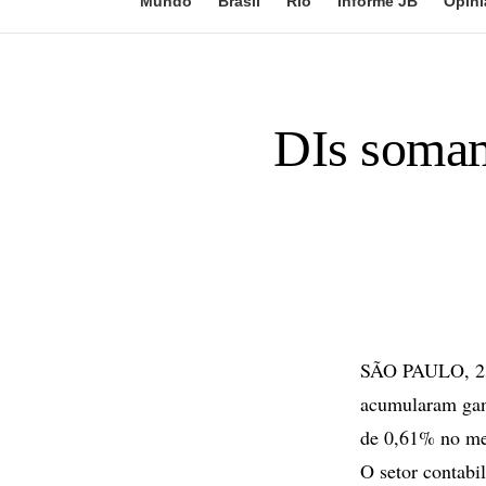
Mundo
Brasil
Rio
Informe JB
Opini
DIs somam
SÃO PAULO, 23 
acumularam ganh
de 0,61% no me
O setor contabil