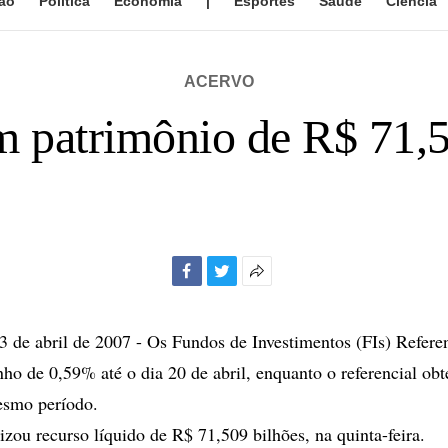
ão
Política
Economia
|
Esportes
Saúde
Ciência
ACERVO
 patrimônio de R$ 71,5
Facebook
Twitter
Mais
opções
de
de abril de 2007 - Os Fundos de Investimentos (FIs) Refere
compartilhamento
o de 0,59% até o dia 20 de abril, enquanto o referencial obt
smo período.
izou recurso líquido de R$ 71,509 bilhões, na quinta-feira.