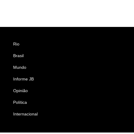
Rio
Esportes
Brasil
Saúde
Mundo
Ciência e Tecnologia
Informe JB
Caderno B
Opinião
Colunistas
Política
Economia
Internacional
Empresas e Negócios