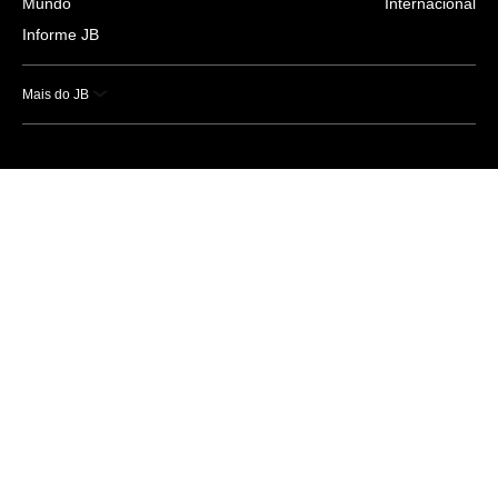
Mundo
Internacional
Informe JB
Mais do JB
Esportes
Saúde
Ciência e Tecnologia
Caderno B
Colunistas
Economia
Empresas e Negócios