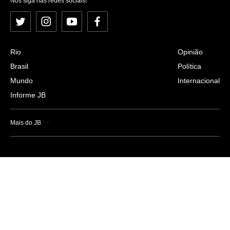
Nos siga nas redes sociais!
Twitter
Instagram
YouTube
Facebook
Rio
Opinião
Brasil
Política
Mundo
Internacional
Informe JB
Mais do JB
Esportes
Saúde
Ciência e Tecnologia
Caderno B
Colunistas
Economia
Empresas e Negócios