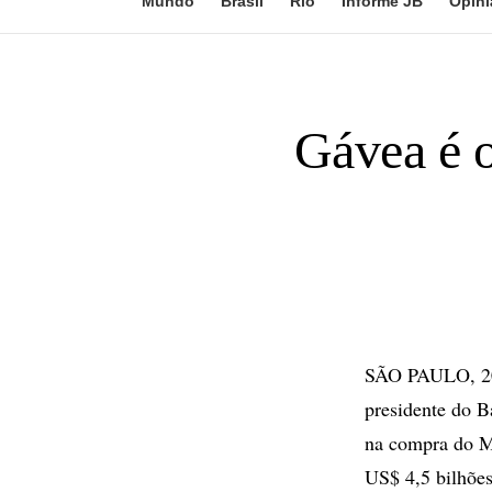
Mundo
Brasil
Rio
Informe JB
Opini
Gávea é o
SÃO PAULO, 20 
presidente do B
na compra do M
US$ 4,5 bilhões