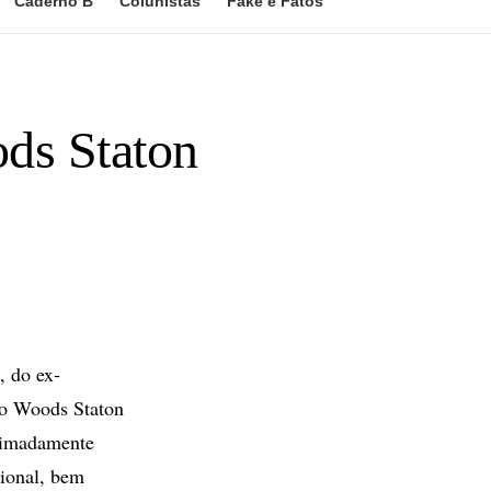
Caderno B
Colunistas
Fake e Fatos
ods Staton
, do ex-
rio Woods Staton
ximadamente
tional, bem