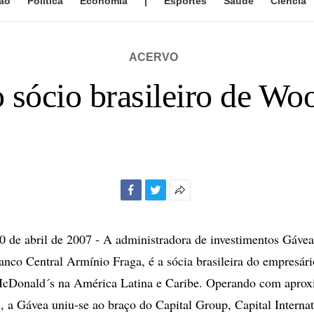
ão
Política
Economia
|
Esportes
Saúde
Ciência
ACERVO
 sócio brasileiro de Wo
Facebook
Twitter
Mais
opções
de
de abril de 2007 - A administradora de investimentos Gávea
compartilhamento
anco Central Armínio Fraga, é a sócia brasileira do empresá
cDonald´s na América Latina e Caribe. Operando com apro
, a Gávea uniu-se ao braço do Capital Group, Capital Interna