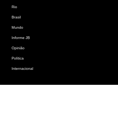
Rio
Esportes
Brasil
Saúde
Mundo
Ciência e Tecnologia
Informe JB
Caderno B
Opinião
Colunistas
Política
Economia
Internacional
Empresas e Negócios