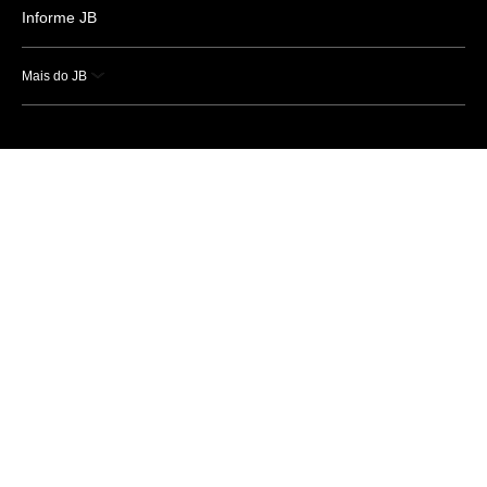
Informe JB
Mais do JB
Esportes
Saúde
Ciência e Tecnologia
Caderno B
Colunistas
Economia
Empresas e Negócios