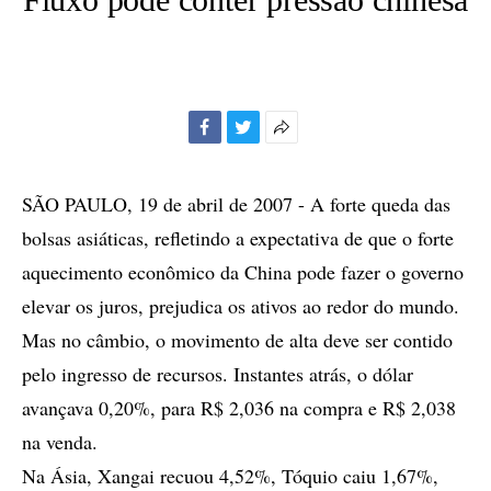
Facebook
Twitter
Mais
opções
de
SÃO PAULO, 19 de abril de 2007 - A forte queda das
compartilhamento
bolsas asiáticas, refletindo a expectativa de que o forte
aquecimento econômico da China pode fazer o governo
elevar os juros, prejudica os ativos ao redor do mundo.
Mas no câmbio, o movimento de alta deve ser contido
pelo ingresso de recursos. Instantes atrás, o dólar
avançava 0,20%, para R$ 2,036 na compra e R$ 2,038
na venda.
Na Ásia, Xangai recuou 4,52%, Tóquio caiu 1,67%,