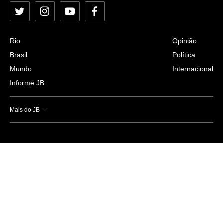
Twitter
Instagram
YouTube
Facebook
Rio
Opinião
Brasil
Política
Mundo
Internacional
Informe JB
Mais do JB
Esportes
Saúde
Ciência e Tecnologia
Caderno B
Colunistas
Economia
Empresas e Negócios