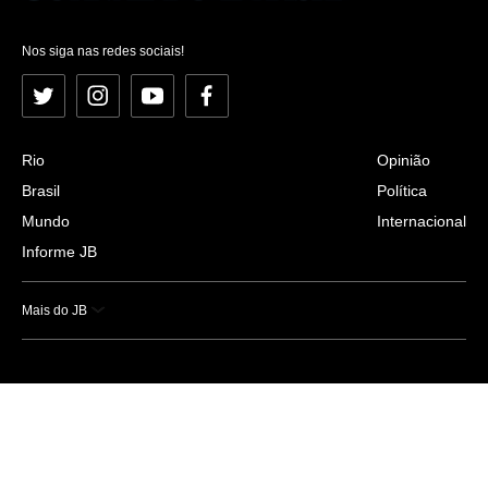
Nos siga nas redes sociais!
Twitter
Instagram
YouTube
Facebook
Rio
Opinião
Brasil
Política
Mundo
Internacional
Informe JB
Mais do JB
Esportes
Saúde
Ciência e Tecnologia
Caderno B
Colunistas