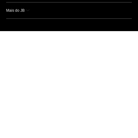
Mais do JB
Esportes
Saúde
Ciência e Tecnologia
Caderno B
Colunistas
Economia
Empresas e Negócios