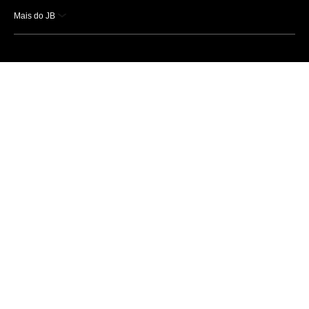
Mais do JB
Esportes
Saúde
Ciência e Tecnologia
Caderno B
Colunistas
Economia
Empresas e Negócios