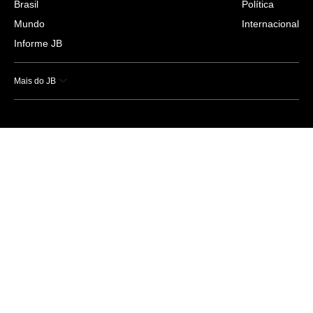
Brasil
Política
Mundo
Internacional
Informe JB
Mais do JB
Esportes
Saúde
Ciência e Tecnologia
Caderno B
Colunistas
Economia
Empresas e Negócios