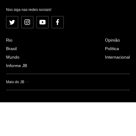
Nos siga nas redes sociais!
Twitter
Instagram
YouTube
Facebook
Rio
Opinião
Brasil
Política
Mundo
Internacional
Informe JB
Mais do JB
Esportes
Saúde
Ciência e Tecnologia
Caderno B
Colunistas
Economia