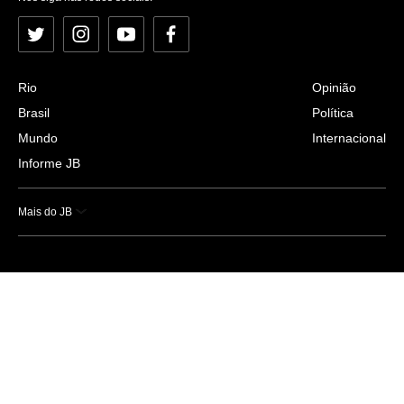
Twitter
Instagram
YouTube
Facebook
Rio
Opinião
Brasil
Política
Mundo
Internacional
Informe JB
Mais do JB
Esportes
Saúde
Ciência e Tecnologia
Caderno B
Colunistas
Economia
Empresas e Negócios