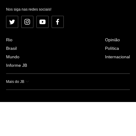
Nos siga nas redes sociais!
Twitter
Instagram
YouTube
Facebook
Rio
Opinião
Brasil
Política
Mundo
Internacional
Informe JB
Mais do JB
Esportes
Saúde
Ciência e Tecnologia
Caderno B
Colunistas
Economia