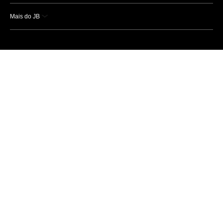
Mais do JB
Esportes
Saúde
Ciência e Tecnologia
Caderno B
Colunistas
Economia
Empresas e Negócios