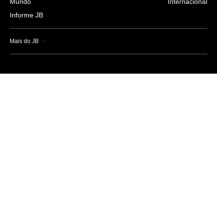
Mundo
Internacional
Informe JB
Mais do JB
Esportes
Saúde
Ciência e Tecnologia
Caderno B
Colunistas
Economia
Empresas e Negócios