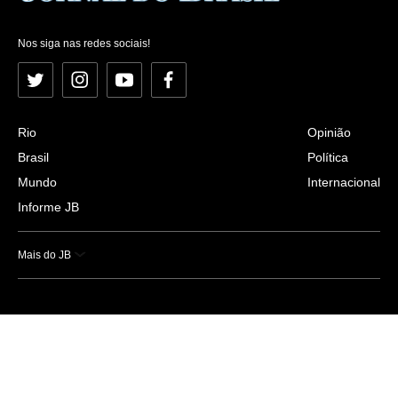
Nos siga nas redes sociais!
Twitter
Instagram
YouTube
Facebook
Rio
Opinião
Brasil
Política
Mundo
Internacional
Informe JB
Mais do JB
Esportes
Saúde
Ciência e Tecnologia
Caderno B
Colunistas