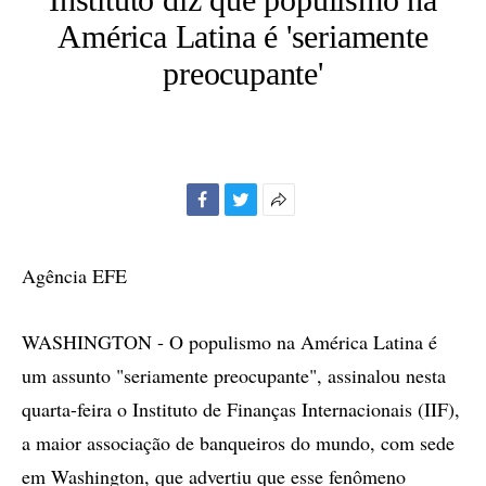
América Latina é 'seriamente
preocupante'
Facebook
Twitter
Mais
opções
de
Agência EFE
compartilhamento
WASHINGTON - O populismo na América Latina é
um assunto "seriamente preocupante", assinalou nesta
quarta-feira o Instituto de Finanças Internacionais (IIF),
a maior associação de banqueiros do mundo, com sede
em Washington, que advertiu que esse fenômeno