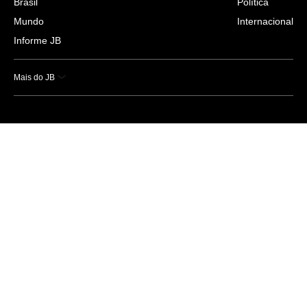
Brasil
Política
Mundo
Internacional
Informe JB
Mais do JB
Esportes
Saúde
Ciência e Tecnologia
Caderno B
Colunistas
Economia
Empresas e Negócios