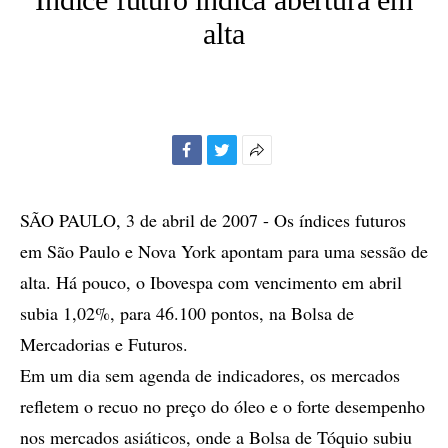
alta
Facebook
Twitter
Mais
opções
de
SÃO PAULO, 3 de abril de 2007 - Os índices futuros
compartilhamento
em São Paulo e Nova York apontam para uma sessão de
alta. Há pouco, o Ibovespa com vencimento em abril
subia 1,02%, para 46.100 pontos, na Bolsa de
Mercadorias e Futuros.
Em um dia sem agenda de indicadores, os mercados
refletem o recuo no preço do óleo e o forte desempenho
nos mercados asiáticos, onde a Bolsa de Tóquio subiu