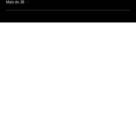
Mais do JB
Esportes
Saúde
Ciência e Tecnologia
Caderno B
Colunistas
Economia
Empresas e Negócios