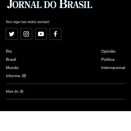
Nos siga nas redes sociais!
Twitter
Instagram
YouTube
Facebook
Rio
Opinião
Brasil
Política
Mundo
Internacional
Informe JB
Mais do JB
Esportes
Saúde
Ciência e Tecnologia
Caderno B