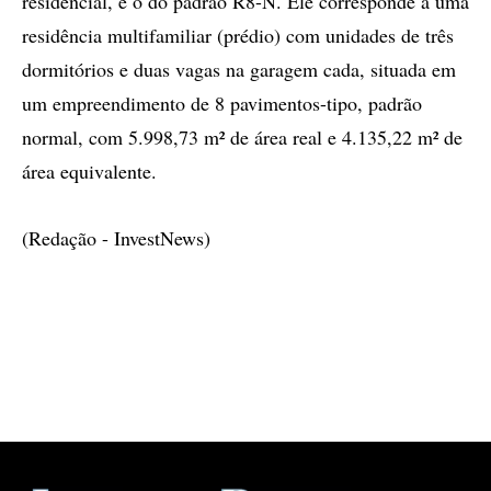
residencial, é o do padrão R8-N. Ele corresponde a uma
residência multifamiliar (prédio) com unidades de três
dormitórios e duas vagas na garagem cada, situada em
um empreendimento de 8 pavimentos-tipo, padrão
normal, com 5.998,73 m² de área real e 4.135,22 m² de
área equivalente.
(Redação - InvestNews)