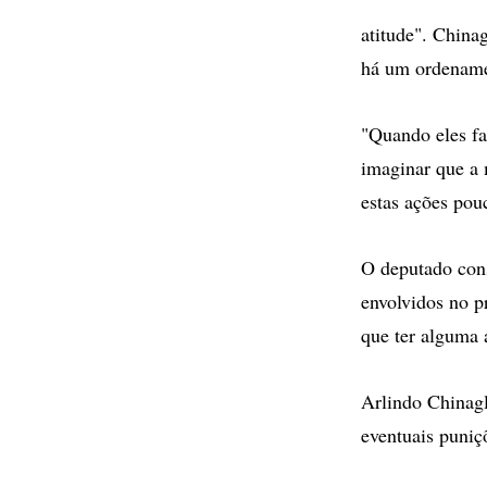
atitude". China
há um ordenamen
"Quando eles faz
imaginar que a 
estas ações pou
O deputado cons
envolvidos no p
que ter alguma 
Arlindo Chinagl
eventuais puniç