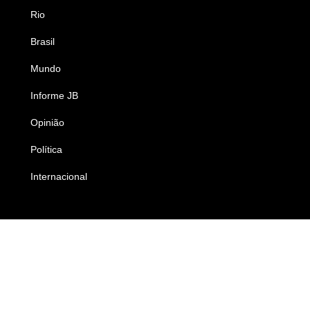
Rio
Esportes
Brasil
Saúde
Mundo
Ciência e Tecnologia
Informe JB
Caderno B
Opinião
Colunistas
Política
Economia
Internacional
Empresas e Negócios