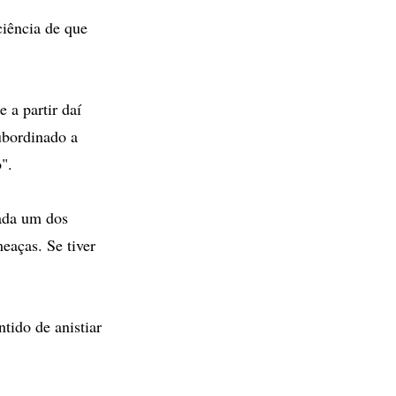
ciência de que
 a partir daí
subordinado a
".
cada um dos
aças. Se tiver
tido de anistiar