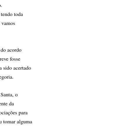
o.
 tendo toda
s, vamos
 do acordo
reve fosse
a sido acertado
egoria.
 Santa, o
ente da
ociações para
ou tomar alguma