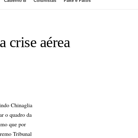
Caderno B
Colunistas
Fake e Fatos
a crise aérea
indo Chinaglia
ar o quadro da
esmo que por
premo Tribunal