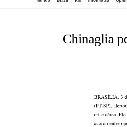
Mundo
Brasil
Rio
Informe JB
Opini
Chinaglia pe
BRASÍLIA, 3 de
(PT-SP), alerto
crise aérea. El
acordo entre op