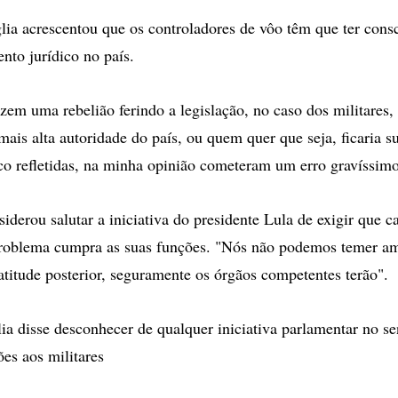
glia acrescentou que os controladores de vôo têm que ter cons
to jurídico no país.
em uma rebelião ferindo a legislação, no caso dos militares, e
mais alta autoridade do país, ou quem quer que seja, ficaria 
co refletidas, na minha opinião cometeram um erro gravíssimo
iderou salutar a iniciativa do presidente Lula de exigir que 
roblema cumpra as suas funções. "Nós não podemos temer ame
atitude posterior, seguramente os órgãos competentes terão".
ia disse desconhecer de qualquer iniciativa parlamentar no sen
ões aos militares