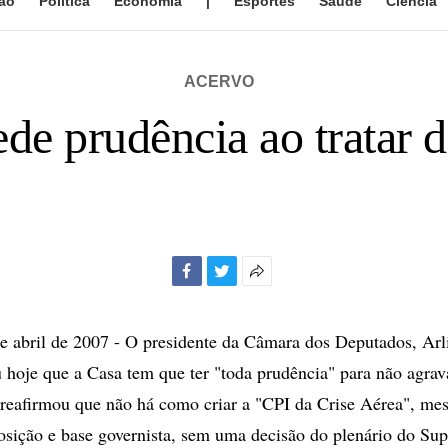
ão
Política
Economia
|
Esportes
Saúde
Ciência
ACERVO
de prudência ao tratar d
Facebook
Twitter
Mais
opções
de
 abril de 2007 - O presidente da Câmara dos Deputados, Arl
compartilhamento
u hoje que a Casa tem que ter "toda prudência" para não agrav
e reafirmou que não há como criar a "CPI da Crise Aérea", m
osição e base governista, sem uma decisão do plenário do Su