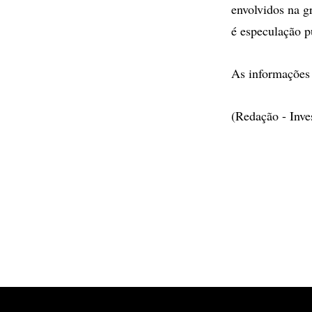
envolvidos na g
é especulação p
As informações 
(Redação - Inv