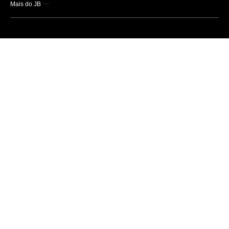
Mais do JB
Esportes
Saúde
Ciência e Tecnologia
Caderno B
Colunistas
Economia
Empresas e Negócios