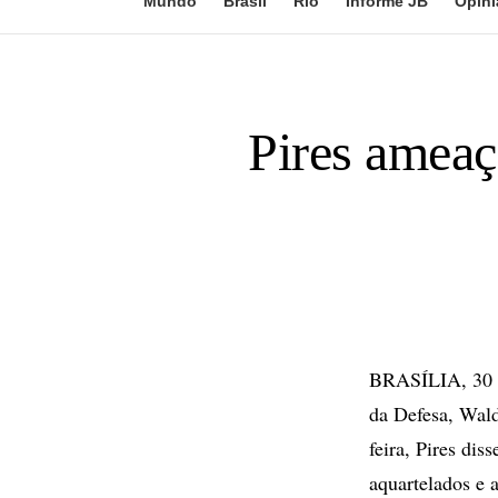
Mundo
Brasil
Rio
Informe JB
Opini
Pires ameaç
BRASÍLIA, 30 de
da Defesa, Wald
feira, Pires dis
aquartelados e a