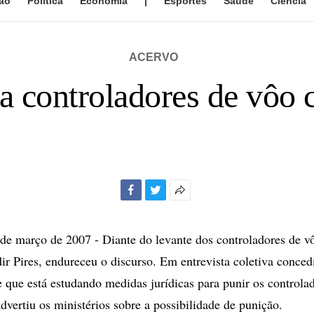
ão
Política
Economia
|
Esportes
Saúde
Ciência
ACERVO
a controladores de vôo
Facebook
Twitter
Mais
opções
de
 março de 2007 - Diante do levante dos controladores de vô
compartilhamento
ir Pires, endureceu o discurso. Em entrevista coletiva concedi
se que está estudando medidas jurídicas para punir os controla
dvertiu os ministérios sobre a possibilidade de punição.