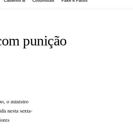
Caderno B
Colunistas
Fake e Fatos
 com punição
o, o ministro
da nesta sexta-
dores