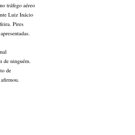
no tráfego aéreo
nte Luiz Inácio
eira. Pires
 apresentadas.
nal
ém de ninguém.
to de
 afirmou.