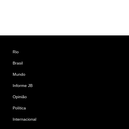
Rio
Esportes
Brasil
Saúde
Mundo
Ciência e Tecnologia
Informe JB
Caderno B
Opinião
Colunistas
Política
Economia
Internacional
Empresas e Negócios