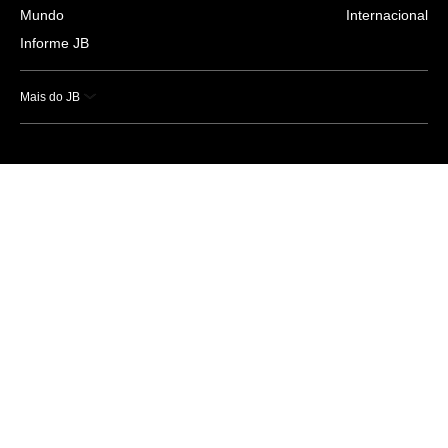
Mundo
Internacional
Informe JB
Mais do JB
Esportes
Saúde
Ciência e Tecnologia
Caderno B
Colunistas
Economia
Empresas e Negócios