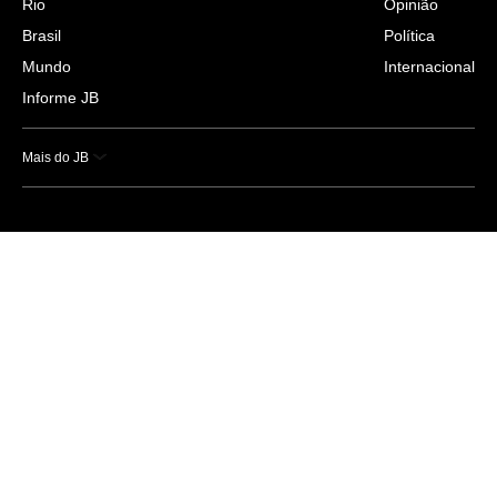
Rio
Opinião
Brasil
Política
Mundo
Internacional
Informe JB
Mais do JB
Esportes
Saúde
Ciência e Tecnologia
Caderno B
Colunistas
Economia
Empresas e Negócios