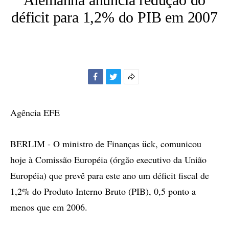
déficit para 1,2% do PIB em 2007
Facebook
Twitter
Mais
opções
de
Agência EFE
compartilhamento
BERLIM - O ministro de Finanças ück, comunicou
hoje à Comissão Européia (órgão executivo da União
Européia) que prevê para este ano um déficit fiscal de
1,2% do Produto Interno Bruto (PIB), 0,5 ponto a
menos que em 2006.