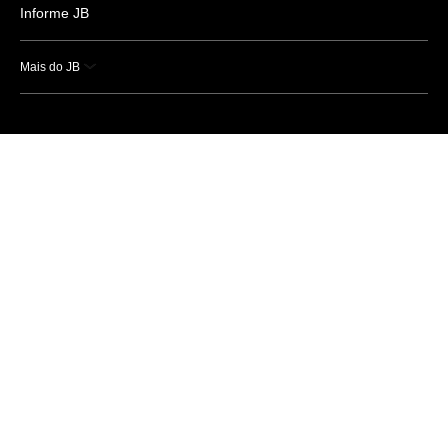
Informe JB
Mais do JB
Esportes
Saúde
Ciência e Tecnologia
Caderno B
Colunistas
Economia
Empresas e Negócios