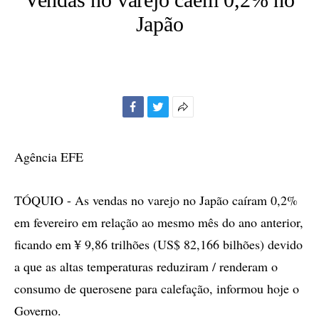
Japão
Facebook
Twitter
Mais
opções
de
Agência EFE
compartilhamento
TÓQUIO - As vendas no varejo no Japão caíram 0,2%
em fevereiro em relação ao mesmo mês do ano anterior,
ficando em ¥ 9,86 trilhões (US$ 82,166 bilhões) devido
a que as altas temperaturas reduziram / renderam o
consumo de querosene para calefação, informou hoje o
Governo.