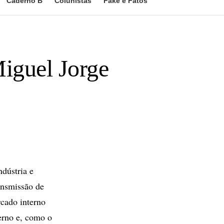
Caderno B
Colunistas
Fake e Fatos
Miguel Jorge
dústria e
ansmissão de
rcado interno
erno e, como o