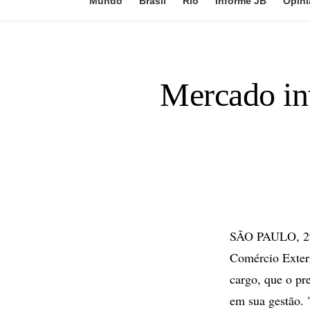
Mundo
Brasil
Rio
Informe JB
Opini
Mercado int
SÃO PAULO, 29 
Comércio Exteri
cargo, que o pr
em sua gestão. 