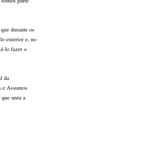
 somos parte
 que durante os
lo exterior e, no
á-lo fazer o
l da
s e Assuntos
o que uniu a