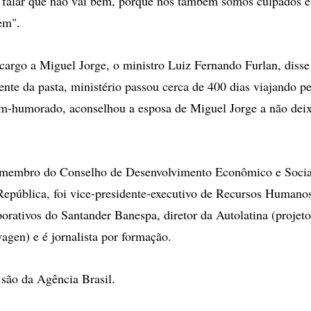
e falar que não vai bem, porque nós também somos culpados e
em".
 cargo a Miguel Jorge, o ministro Luiz Fernando Furlan, disse
ente da pasta, ministério passou cerca de 400 dias viajando pe
m-humorado, aconselhou a esposa de Miguel Jorge a não deix
 membro do Conselho de Desenvolvimento Econômico e Socia
República, foi vice-presidente-executivo de Recursos Humano
porativos do Santander Banespa, diretor da Autolatina (projet
agen) e é jornalista por formação.
são da Agência Brasil.