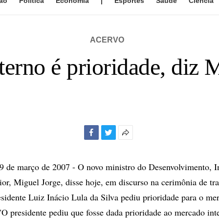
ão
Política
Economia
|
Esportes
Saúde
Ciência
ACERVO
erno é prioridade, diz 
Facebook
Twitter
Mais
opções
de
de março de 2007 - O novo ministro do Desenvolvimento, In
compartilhamento
or, Miguel Jorge, disse hoje, em discurso na cerimônia de tr
esidente Luiz Inácio Lula da Silva pediu prioridade para o me
"O presidente pediu que fosse dada prioridade ao mercado int