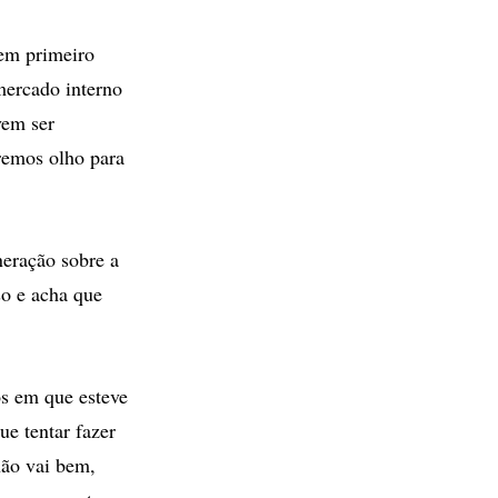
 em primeiro
 mercado interno
vem ser
eremos olho para
neração sobre a
so e acha que
os em que esteve
e tentar fazer
não vai bem,