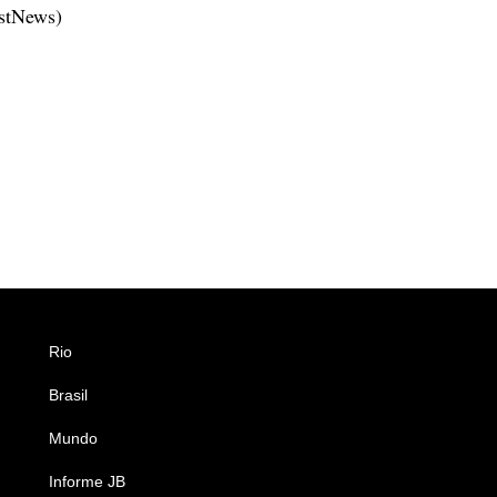
estNews)
Rio
Esportes
Brasil
Saúde
Mundo
Ciência e Tecnologia
Informe JB
Caderno B