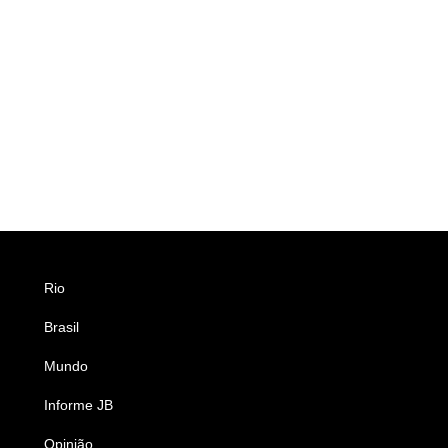
Rio
Esportes
Brasil
Saúde
Mundo
Ciência e Tecnologia
Informe JB
Caderno B
Opinião
Colunistas