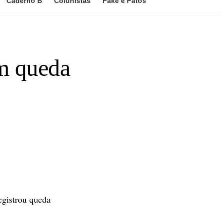
Caderno B
Colunistas
Fake e Fatos
m queda
gistrou queda