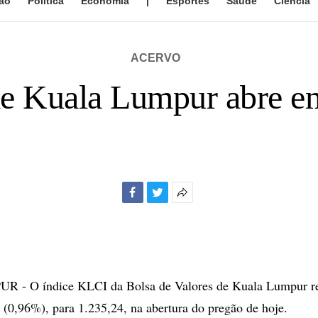
ão
Política
Economia
|
Esportes
Saúde
Ciência
ACERVO
de Kuala Lumpur abre e
Facebook
Twitter
Mais
opções
de
compartilhamento
- O índice KLCI da Bolsa de Valores de Kuala Lumpur re
 (0,96%), para 1.235,24, na abertura do pregão de hoje.