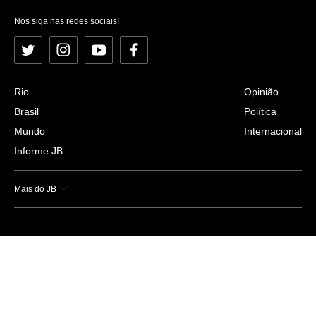
Nos siga nas redes sociais!
Twitter
Instagram
YouTube
Facebook
Rio
Opinião
Brasil
Política
Mundo
Internacional
Informe JB
Mais do JB
Esportes
Saúde
Ciência e Tecnologia
Caderno B
Colunistas
Economia