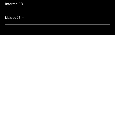
Informe JB
Mais do JB
Esportes
Saúde
Ciência e Tecnologia
Caderno B
Colunistas
Economia
Empresas e Negócios