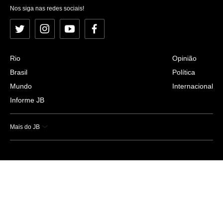
Nos siga nas redes sociais!
Twitter
Instagram
YouTube
Facebook
Rio
Opinião
Brasil
Política
Mundo
Internacional
Informe JB
Mais do JB
Esportes
Saúde
Ciência e Tecnologia
Caderno B
Colunistas
Economia