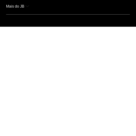
Mais do JB
Esportes
Saúde
Ciência e Tecnologia
Caderno B
Colunistas
Economia
Empresas e Negócios