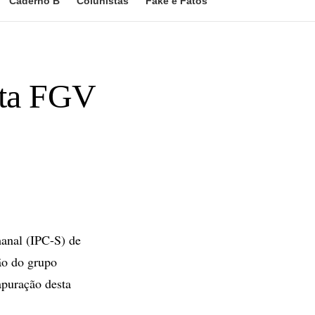
Caderno B
Colunistas
Fake e Fatos
nta FGV
anal (IPC-S) de
ão do grupo
puração desta