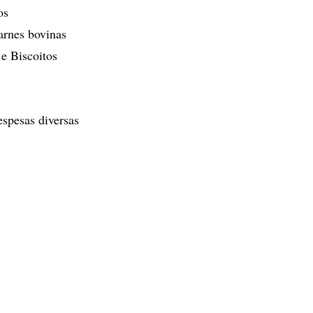
os
carnes bovinas
e Biscoitos
espesas diversas