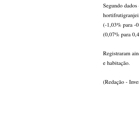
Segundo dados 
hortifrutigranje
(-1,03% para -0
(0,07% para 0,
Registraram ain
e habitação.
(Redação - Inv