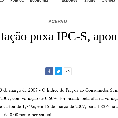
ão
Política
Economia
|
Esportes
Saúde
Ciência
ACERVO
tação puxa IPC-S, apo
Facebook
Twitter
Mais
opções
de
de março de 2007 - O Índice de Preços ao Consumidor Sem
compartilhamento
2007, com variação de 0,50%, foi puxado pela alta na variaç
e variou de 1,74%, em 15 de março de 2007, para 1,82% na a
a de 0,08 ponto percentual.