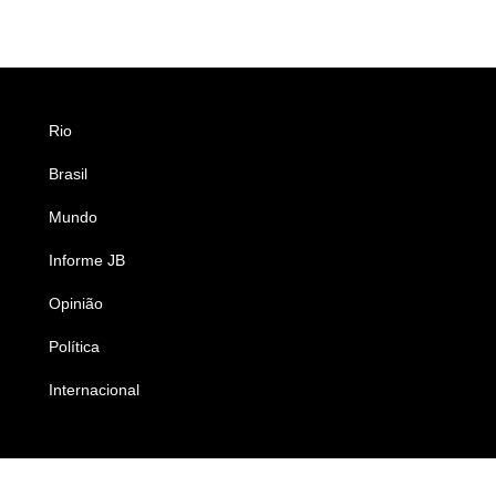
Rio
Esportes
Brasil
Saúde
Mundo
Ciência e Tecnologia
Informe JB
Caderno B
Opinião
Colunistas
Política
Economia
Internacional
Empresas e Negócios