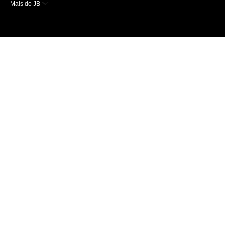
Mais do JB
Esportes
Saúde
Ciência e Tecnologia
Caderno B
Colunistas
Economia
Empresas e Negócios