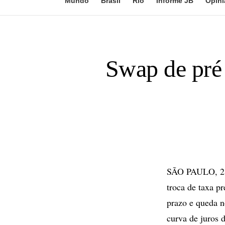
Mundo
Brasil
Rio
Informe JB
Opini
Swap de pré 
SÃO PAULO, 21 
troca de taxa p
prazo e queda 
curva de juros 