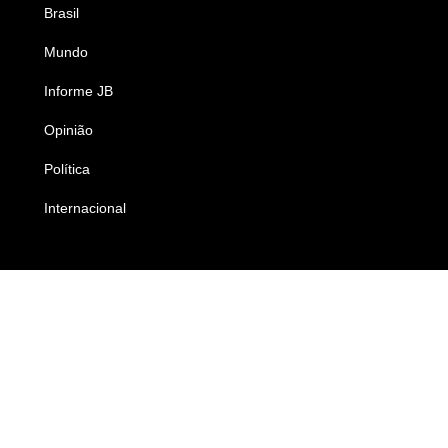
Brasil
Saúde
Mundo
Ciência e Tecnologia
Informe JB
Caderno B
Opinião
Colunistas
Política
Economia
Internacional
Empresas e Negócios