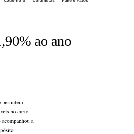
Caderno B
Colunistas
Fake e Fatos
11,90% ao ano
e permitem
veis no curto
to acompanhou a
pósito