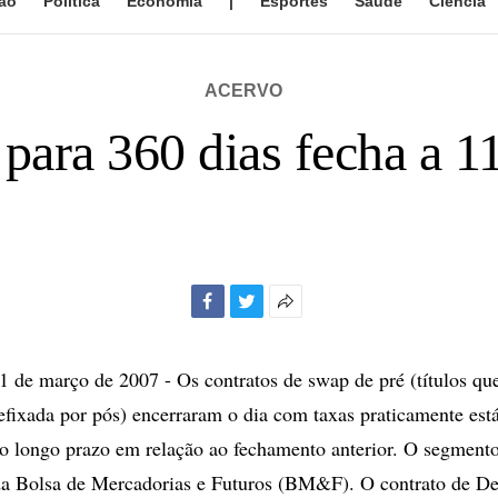
ão
Política
Economia
|
Esportes
Saúde
Ciência
ACERVO
para 360 dias fecha a 
Facebook
Twitter
Mais
opções
de
de março de 2007 - Os contratos de swap de pré (títulos qu
compartilhamento
refixada por pós) encerraram o dia com taxas praticamente está
no longo prazo em relação ao fechamento anterior. O segmen
da Bolsa de Mercadorias e Futuros (BM&F). O contrato de De