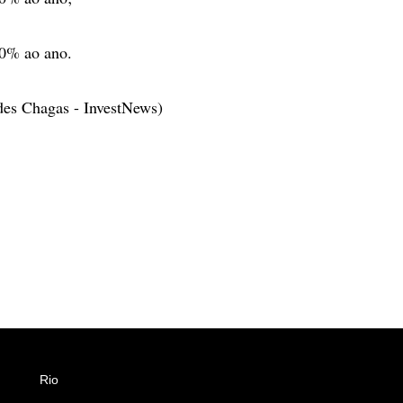
70% ao ano.
des Chagas - InvestNews)
Rio
Esportes