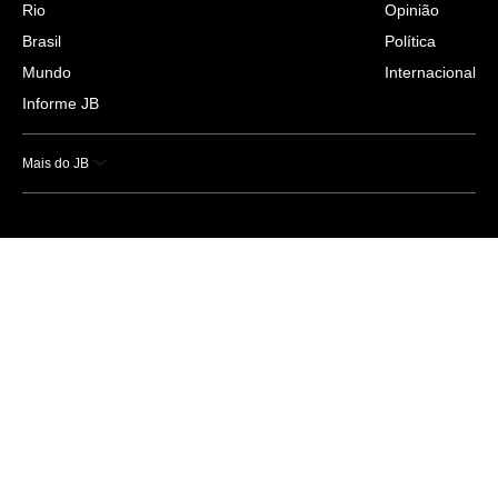
Rio
Opinião
Brasil
Política
Mundo
Internacional
Informe JB
Mais do JB
Esportes
Saúde
Ciência e Tecnologia
Caderno B
Colunistas
Economia
Empresas e Negócios