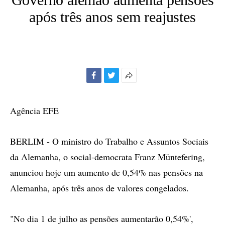
após três anos sem reajustes
Facebook
Twitter
Mais
opções
de
Agência EFE
compartilhamento
BERLIM - O ministro do Trabalho e Assuntos Sociais
da Alemanha, o social-democrata Franz Müntefering,
anunciou hoje um aumento de 0,54% nas pensões na
Alemanha, após três anos de valores congelados.
"No dia 1 de julho as pensões aumentarão 0,54%',