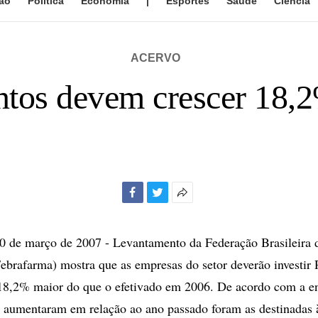
ão
Política
Economia
|
Esportes
Saúde
Ciência
ACERVO
ntos devem crescer 18,2
Facebook
Twitter
Mais
opções
de
de março de 2007 - Levantamento da Federação Brasileira d
compartilhamento
ebrafarma) mostra que as empresas do setor deverão investir 
 18,2% maior do que o efetivado em 2006. De acordo com a en
 aumentaram em relação ao ano passado foram as destinadas 