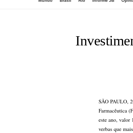
Mundo
Brasil
Rio
Informe JB
Opini
Investime
SÃO PAULO, 20 
Farmacêutica (F
este ano, valor
verbas que mais