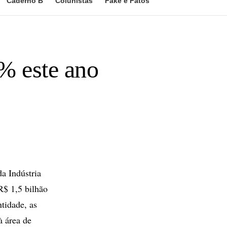
Caderno B
Colunistas
Fake e Fatos
% este ano
a Indústria
R$ 1,5 bilhão
tidade, as
à área de