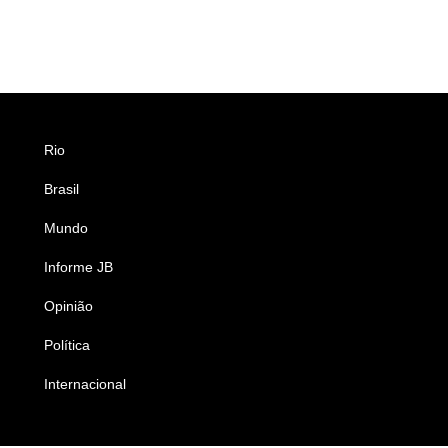
Rio
Esportes
Brasil
Saúde
Mundo
Ciência e Tecnologia
Informe JB
Caderno B
Opinião
Colunistas
Política
Economia
Internacional
Empresas e Negócios