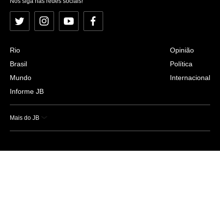
Nos siga nas redes sociais!
Twitter
Instagram
YouTube
Facebook
Rio
Opinião
Brasil
Política
Mundo
Internacional
Informe JB
Mais do JB
Esportes
Saúde
Ciência e Tecnologia
Caderno B
Colunistas
Economia
Empresas e Negócios