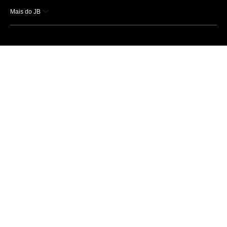
Mais do JB
Esportes
Saúde
Ciência e Tecnologia
Caderno B
Colunistas
Economia
Empresas e Negócios