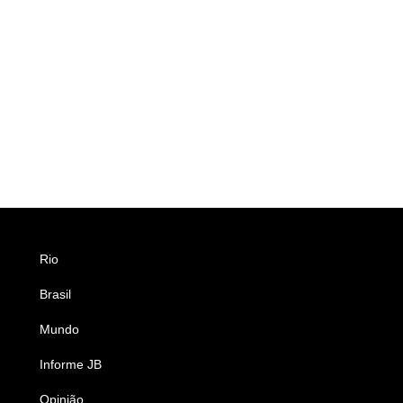
Rio
Esportes
Brasil
Saúde
Mundo
Ciência e Tecnologia
Informe JB
Caderno B
Opinião
Colunistas