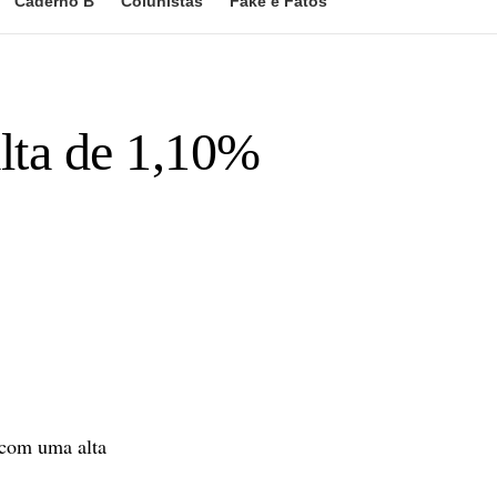
Caderno B
Colunistas
Fake e Fatos
lta de 1,10%
com uma alta