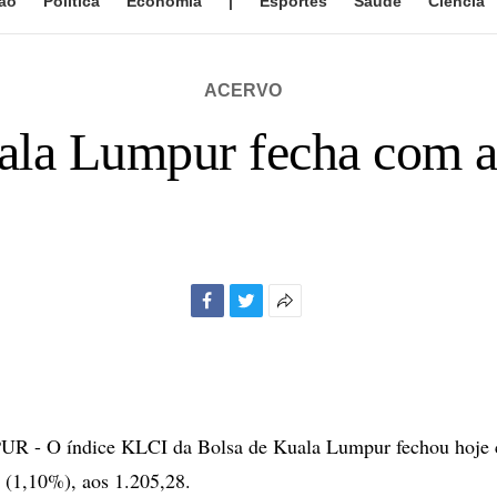
ão
Política
Economia
|
Esportes
Saúde
Ciência
ACERVO
ala Lumpur fecha com a
Facebook
Twitter
Mais
opções
de
compartilhamento
- O índice KLCI da Bolsa de Kuala Lumpur fechou hoje 
 (1,10%), aos 1.205,28.