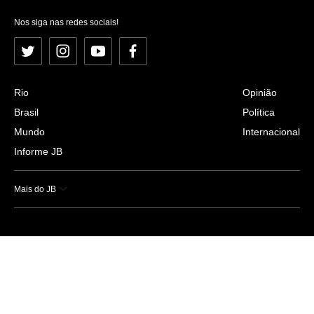
Nos siga nas redes sociais!
Twitter
Instagram
YouTube
Facebook
Rio
Opinião
Brasil
Política
Mundo
Internacional
Informe JB
Mais do JB
Esportes
Saúde
Ciência e Tecnologia
Caderno B
Colunistas
Economia