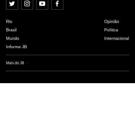
Twitter
Instagram
YouTube
Facebook
Rio
Opinião
Brasil
Política
Mundo
Internacional
Informe JB
Mais do JB
Esportes
Saúde
Ciência e Tecnologia
Caderno B
Colunistas
Economia
Empresas e Negócios