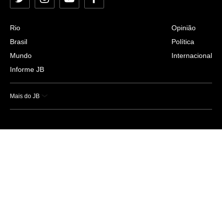
Twitter
Instagram
YouTube
Facebook
Rio
Opinião
Brasil
Política
Mundo
Internacional
Informe JB
Mais do JB
Esportes
Saúde
Ciência e Tecnologia
Caderno B
Colunistas
Economia
Empresas e Negócios