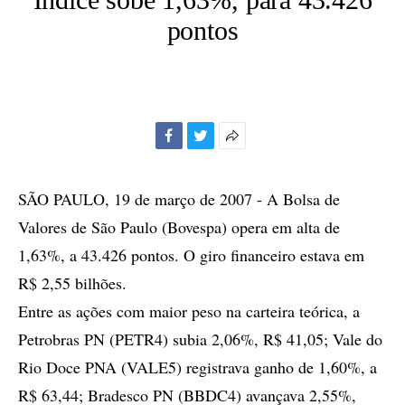
pontos
Facebook
Twitter
Mais
opções
de
SÃO PAULO, 19 de março de 2007 - A Bolsa de
compartilhamento
Valores de São Paulo (Bovespa) opera em alta de
1,63%, a 43.426 pontos. O giro financeiro estava em
R$ 2,55 bilhões.
Entre as ações com maior peso na carteira teórica, a
Petrobras PN (PETR4) subia 2,06%, R$ 41,05; Vale do
Rio Doce PNA (VALE5) registrava ganho de 1,60%, a
R$ 63,44; Bradesco PN (BBDC4) avançava 2,55%,