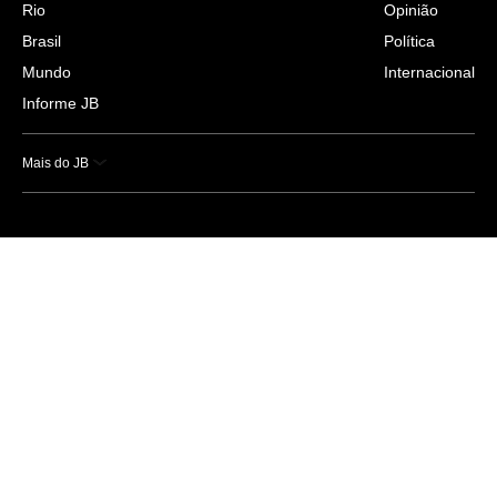
Rio
Opinião
Brasil
Política
Mundo
Internacional
Informe JB
Mais do JB
Esportes
Saúde
Ciência e Tecnologia
Caderno B
Colunistas
Economia
Empresas e Negócios