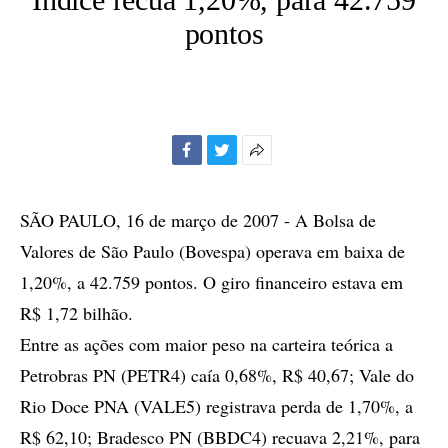
pontos
Facebook
Twitter
Mais
opções
de
SÃO PAULO, 16 de março de 2007 - A Bolsa de
compartilhamento
Valores de São Paulo (Bovespa) operava em baixa de
1,20%, a 42.759 pontos. O giro financeiro estava em
R$ 1,72 bilhão.
Entre as ações com maior peso na carteira teórica a
Petrobras PN (PETR4) caía 0,68%, R$ 40,67; Vale do
Rio Doce PNA (VALE5) registrava perda de 1,70%, a
R$ 62,10; Bradesco PN (BBDC4) recuava 2,21%, para