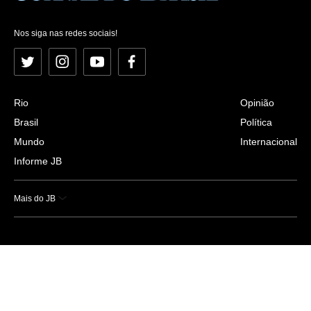
Nos siga nas redes sociais!
Twitter
Instagram
YouTube
Facebook
Rio
Opinião
Brasil
Política
Mundo
Internacional
Informe JB
Mais do JB
Esportes
Saúde
Ciência e Tecnologia
Caderno B
Colunistas