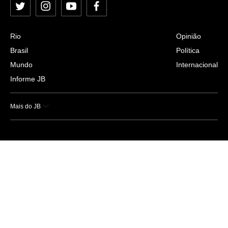
Twitter
Instagram
YouTube
Facebook
Rio
Opinião
Brasil
Política
Mundo
Internacional
Informe JB
Mais do JB
Esportes
Saúde
Ciência e Tecnologia
Caderno B
Colunistas
Economia
Empresas e Negócios